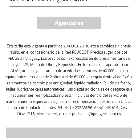
Agendarse
Esta tarifa está vigente a partir de 23/08/2023, sujeto a cambios sin previo
aviso, en el concesionario de la Red PEUGEOT. Precios sugeridos por
PEUGEOT Uruguay. Los precios son expresados en dólares americanos e
incluyen IVA, Mano de Obra y Repuestos. En los casos de caja automática
AL/AT, no incluye el cambio de aceite. Los servicios de 40.000 km son
equivalentes al servicio de 2 años y el de 60.000 km equivalente al de 3 años
(elementos de cambio por antigüedad: liquido radiador, líquido de freno,
bujias, lubricante cajas automaticas). Las piezas adicionales de desgaste que
requieran ser reemplazadas no están incluidas dentro del servicio de
mantenimiento y quedarán sujetas a la recomendación del Servicio Oficial.
Centro de Contacto Clientes PEUGEOT: 29248586. AFSA-SADAR , Cesar
Diaz 1216, Montevideo, e-mail: postventa@peugeot.com.uy