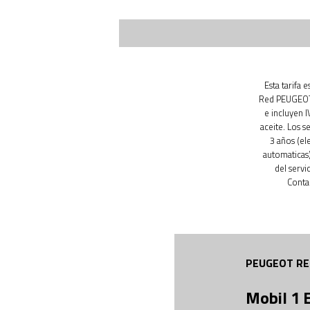
Esta tarifa 
Red PEUGEOT.
e incluyen 
aceite. Los s
3 años (el
automaticas)
del servi
Conta
PEUGEOT RE
Mobil 1