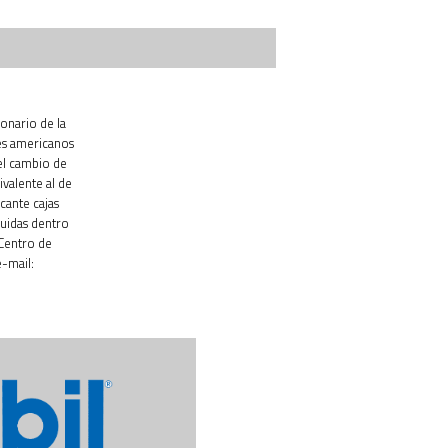
ionario de la
es americanos
el cambio de
ivalente al de
cante cajas
luidas dentro
 Centro de
-mail: