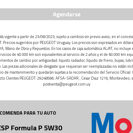
Agendarse
está vigente a partir de 23/08/2023, sujeto a cambios sin previo aviso, en el conces
 Precios sugeridos por PEUGEOT Uruguay. Los precios son expresados en dólar
IVA, Mano de Obra y Repuestos. En los casos de caja automática AL/AT, no incluye 
ervicios de 40.000 km son equivalentes al servicio de 2 años y el de 60.000 km equ
ementos de cambio por antigüedad: liquido radiador, líquido de freno, bujias, lubri
. Las piezas adicionales de desgaste que requieran ser reemplazadas no están inc
cio de mantenimiento y quedarán sujetas a la recomendación del Servicio Oficial.
cto Clientes PEUGEOT: 29248586. AFSA-SADAR , Cesar Diaz 1216, Montevideo, e
postventa@peugeot.com.uy
COMIENDA PARA TU AUTO
 ESP Formula P 5W30