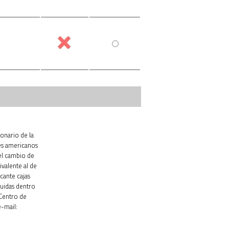
ionario de la
es americanos
el cambio de
ivalente al de
cante cajas
luidas dentro
 Centro de
-mail: