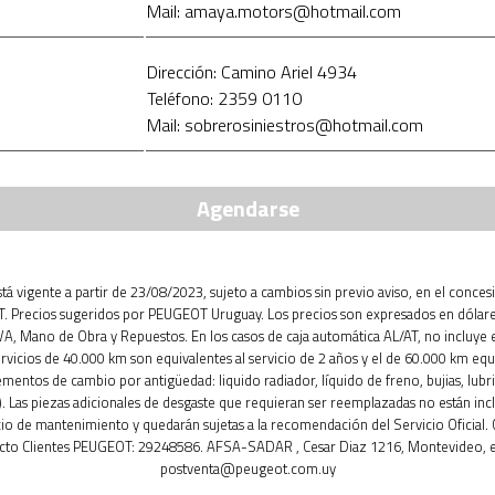
Mail: amaya.motors@hotmail.com
Dirección: Camino Ariel 4934
Teléfono: 2359 0110
Mail: sobrerosiniestros@hotmail.com
Agendarse
está vigente a partir de 23/08/2023, sujeto a cambios sin previo aviso, en el conces
 Precios sugeridos por PEUGEOT Uruguay. Los precios son expresados en dólar
IVA, Mano de Obra y Repuestos. En los casos de caja automática AL/AT, no incluye 
ervicios de 40.000 km son equivalentes al servicio de 2 años y el de 60.000 km equ
ementos de cambio por antigüedad: liquido radiador, líquido de freno, bujias, lubri
. Las piezas adicionales de desgaste que requieran ser reemplazadas no están inc
cio de mantenimiento y quedarán sujetas a la recomendación del Servicio Oficial.
cto Clientes PEUGEOT: 29248586. AFSA-SADAR , Cesar Diaz 1216, Montevideo, e
postventa@peugeot.com.uy