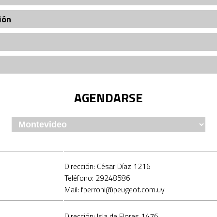
ión
AGENDARSE
Dirección: César Díaz 1216
Teléfono: 29248586
Mail: fperroni@peugeot.com.uy
Dirección: Isla de Flores 1476