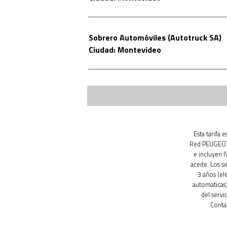
Sobrero Automóviles (Autotruck SA)
Ciudad: Montevideo
Esta tarifa 
Red PEUGEOT.
e incluyen 
aceite. Los s
3 años (el
automaticas)
del servi
Conta