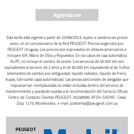
Agendarse
Esta tarifa está vigente a partir de 23/08/2023, sujeto a cambios sin previo
aviso, en el concesionario de la Red PEUGEOT. Precios sugeridos por
PEUGEOT Uruguay. Los precios son expresados en dólares americanos e
incluyen IVA, Mano de Obra y Repuestos. En los casos de caja automática
AL/AT, no incluye el cambio de aceite. Los servicios de 40.000 km son
equivalentes al servicio de 2 años y el de 60.000 km equivalente al de 3 años
(elementos de cambio por antigüedad: liquido radiador, líquido de freno,
bujias, lubricante cajas automaticas). Las piezas adicionales de desgaste que
requieran ser reemplazadas no están incluidas dentro del servicio de
mantenimiento y quedarán sujetas a la recomendación del Servicio Oficial.
Centro de Contacto Clientes PEUGEOT: 29248586. AFSA-SADAR , Cesar
Diaz 1216, Montevideo, e-mail: postventa@peugeot.com.uy
PEUGEOT