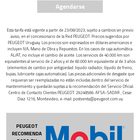
Agendarse
Esta tarifa está vigente a partir de 23/08/2023, sujeto a cambios sin previo
aviso, en el concesionario de la Red PEUGEOT. Precios sugeridos por
PEUGEOT Uruguay. Los precios son expresados en dólares americanos e
incluyen IVA, Mano de Obra y Repuestos. En los casos de caja automática
AL/AT, no incluye el cambio de aceite. Los servicios de 40.000 km son
equivalentes al servicio de 2 años y el de 60.000 km equivalente al de 3 años
(elementos de cambio por antigüedad: liquido radiador, líquido de freno,
bujias, lubricante cajas automaticas). Las piezas adicionales de desgaste que
requieran ser reemplazadas no están incluidas dentro del servicio de
mantenimiento y quedarán sujetas a la recomendación del Servicio Oficial.
Centro de Contacto Clientes PEUGEOT: 29248586. AFSA-SADAR , Cesar
Diaz 1216, Montevideo, e-mail: postventa@peugeot.com.uy
PEUGEOT
RECOMIENDA