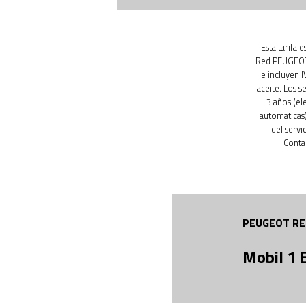
Esta tarifa 
Red PEUGEOT.
e incluyen 
aceite. Los s
3 años (el
automaticas)
del servi
Conta
PEUGEOT RE
Mobil 1