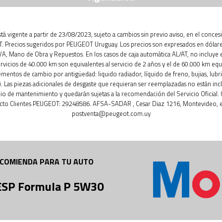
está vigente a partir de 23/08/2023, sujeto a cambios sin previo aviso, en el conces
 Precios sugeridos por PEUGEOT Uruguay. Los precios son expresados en dólar
IVA, Mano de Obra y Repuestos. En los casos de caja automática AL/AT, no incluye 
ervicios de 40.000 km son equivalentes al servicio de 2 años y el de 60.000 km equ
ementos de cambio por antigüedad: liquido radiador, líquido de freno, bujias, lubri
. Las piezas adicionales de desgaste que requieran ser reemplazadas no están inc
cio de mantenimiento y quedarán sujetas a la recomendación del Servicio Oficial.
cto Clientes PEUGEOT: 29248586. AFSA-SADAR , Cesar Diaz 1216, Montevideo, e
postventa@peugeot.com.uy
COMIENDA PARA TU AUTO
 ESP Formula P 5W30