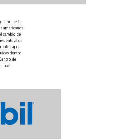
ionario de la
es americanos
el cambio de
ivalente al de
cante cajas
luidas dentro
 Centro de
-mail: