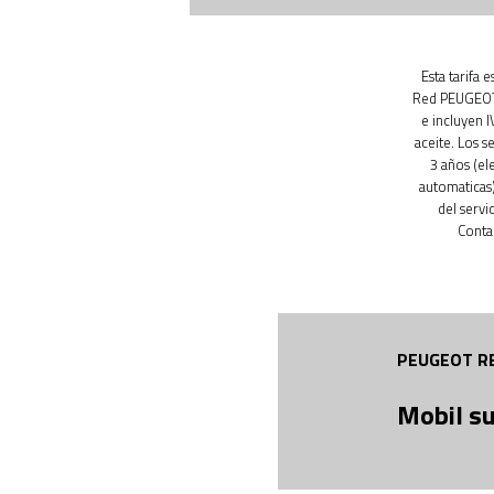
Esta tarifa 
Red PEUGEOT.
e incluyen 
aceite. Los s
3 años (el
automaticas)
del servi
Conta
PEUGEOT R
Mobil s