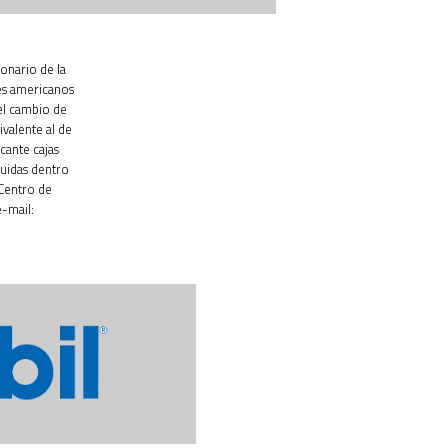
ionario de la
es americanos
el cambio de
ivalente al de
cante cajas
luidas dentro
 Centro de
-mail: