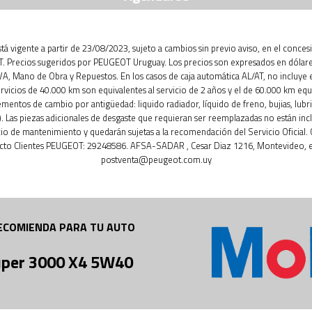
está vigente a partir de 23/08/2023, sujeto a cambios sin previo aviso, en el conces
 Precios sugeridos por PEUGEOT Uruguay. Los precios son expresados en dólar
IVA, Mano de Obra y Repuestos. En los casos de caja automática AL/AT, no incluye 
ervicios de 40.000 km son equivalentes al servicio de 2 años y el de 60.000 km equ
ementos de cambio por antigüedad: liquido radiador, líquido de freno, bujias, lubri
. Las piezas adicionales de desgaste que requieran ser reemplazadas no están inc
cio de mantenimiento y quedarán sujetas a la recomendación del Servicio Oficial.
cto Clientes PEUGEOT: 29248586. AFSA-SADAR , Cesar Diaz 1216, Montevideo, e
postventa@peugeot.com.uy
ECOMIENDA PARA TU AUTO
uper 3000 X4 5W40