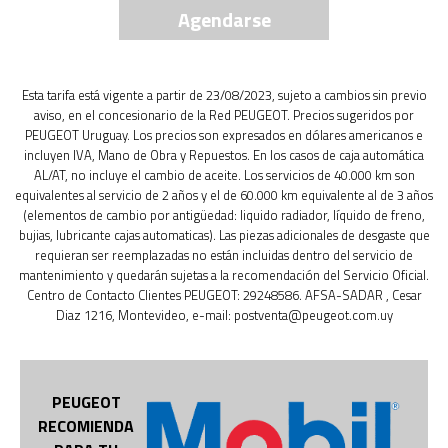
Agendarse
Esta tarifa está vigente a partir de 23/08/2023, sujeto a cambios sin previo
aviso, en el concesionario de la Red PEUGEOT. Precios sugeridos por
PEUGEOT Uruguay. Los precios son expresados en dólares americanos e
incluyen IVA, Mano de Obra y Repuestos. En los casos de caja automática
AL/AT, no incluye el cambio de aceite. Los servicios de 40.000 km son
equivalentes al servicio de 2 años y el de 60.000 km equivalente al de 3 años
(elementos de cambio por antigüedad: liquido radiador, líquido de freno,
bujias, lubricante cajas automaticas). Las piezas adicionales de desgaste que
requieran ser reemplazadas no están incluidas dentro del servicio de
mantenimiento y quedarán sujetas a la recomendación del Servicio Oficial.
Centro de Contacto Clientes PEUGEOT: 29248586. AFSA-SADAR , Cesar
Diaz 1216, Montevideo, e-mail: postventa@peugeot.com.uy
PEUGEOT
RECOMIENDA