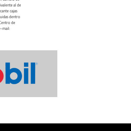
ivalente al de
cante cajas
luidas dentro
 Centro de
-mail: