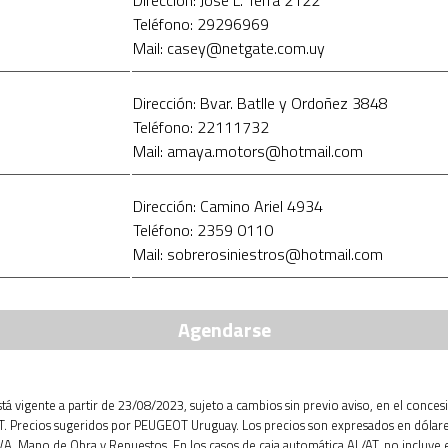
Dirección: Jose L. Terra 2122
Teléfono: 29296969
Mail: casey@netgate.com.uy
Dirección: Bvar. Batlle y Ordoñez 3848
Teléfono: 22111732
Mail: amaya.motors@hotmail.com
Dirección: Camino Ariel 4934
Teléfono: 2359 0110
Mail: sobrerosiniestros@hotmail.com
Agendarse
está vigente a partir de 23/08/2023, sujeto a cambios sin previo aviso, en el conces
 Precios sugeridos por PEUGEOT Uruguay. Los precios son expresados en dólar
IVA, Mano de Obra y Repuestos. En los casos de caja automática AL/AT, no incluye 