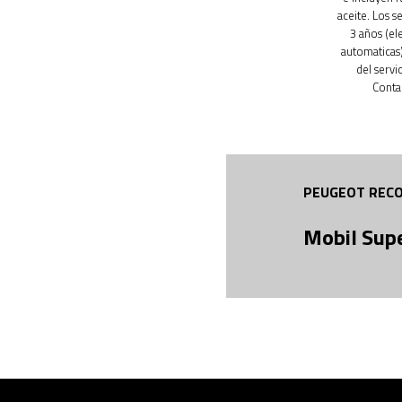
aceite. Los s
3 años (el
automaticas)
del servi
Conta
PEUGEOT RECO
Mobil Sup