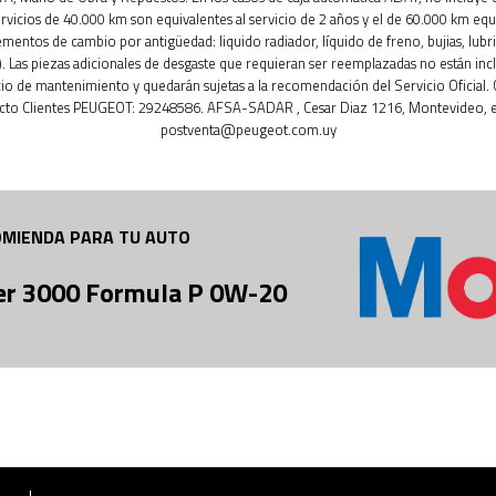
ervicios de 40.000 km son equivalentes al servicio de 2 años y el de 60.000 km equ
ementos de cambio por antigüedad: liquido radiador, líquido de freno, bujias, lubri
. Las piezas adicionales de desgaste que requieran ser reemplazadas no están inc
cio de mantenimiento y quedarán sujetas a la recomendación del Servicio Oficial.
cto Clientes PEUGEOT: 29248586. AFSA-SADAR , Cesar Diaz 1216, Montevideo, e
postventa@peugeot.com.uy
MIENDA PARA TU AUTO
er 3000 Formula P 0W-20