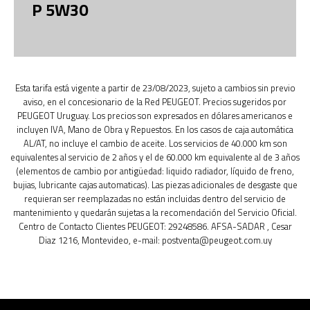
P 5W30
Esta tarifa está vigente a partir de 23/08/2023, sujeto a cambios sin previo
aviso, en el concesionario de la Red PEUGEOT. Precios sugeridos por
PEUGEOT Uruguay. Los precios son expresados en dólares americanos e
incluyen IVA, Mano de Obra y Repuestos. En los casos de caja automática
AL/AT, no incluye el cambio de aceite. Los servicios de 40.000 km son
equivalentes al servicio de 2 años y el de 60.000 km equivalente al de 3 años
(elementos de cambio por antigüedad: liquido radiador, líquido de freno,
bujias, lubricante cajas automaticas). Las piezas adicionales de desgaste que
requieran ser reemplazadas no están incluidas dentro del servicio de
mantenimiento y quedarán sujetas a la recomendación del Servicio Oficial.
Centro de Contacto Clientes PEUGEOT: 29248586. AFSA-SADAR , Cesar
Diaz 1216, Montevideo, e-mail: postventa@peugeot.com.uy