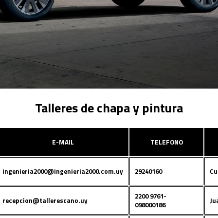
Talleres de chapa y pintura
E-MAIL
TELEFONO
ingenieria2000@ingenieria2000.com.uy
29240160
Cu
2200 9761-
recepcion@tallerescano.uy
Ju
098000186