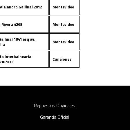
.Alejandro Gallinal 2012
Montevideo
. Rivera 4268
Montevideo
Gallinal 1841 esq av.
Montevideo
lia
ta Interbalnearia
Canelones
30.500
Repuestos Originales
Garantía Oficial