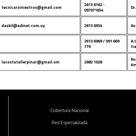
2613 6162 -
tecnicarsiniestros@gmail.com
Dr
097071654
daskil@adinet.com.uy
2613 6934
Av
2613 6069 / 091 669
A.
779
Ita
Ru
lacostatallerpinar@gmail.om
2682 1028
Km
Cobertura Nacional
Red Especializada